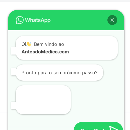
O PROGRAMA
A APRESENTADORA
EPISÓDIOS
Oi
, Bem vindo ao
PARTICIPAR
AntesdoMedico.com
PRÓXIMO PASSO
LOJA
Pronto para o seu próximo passo?
Youtube -@AntesdoMedico
Instagram @CharleneCicron
© 2026 ANTESDOMEDICO.COM | All Rights Reserved.