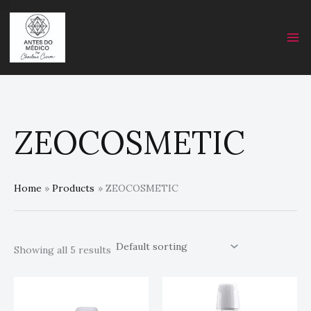
Skip
C
to
a
content
t
e
g
o
r
ZEOCOSMETIC
y
Home
Products
ZEOCOSMETIC
Showing all 5 results