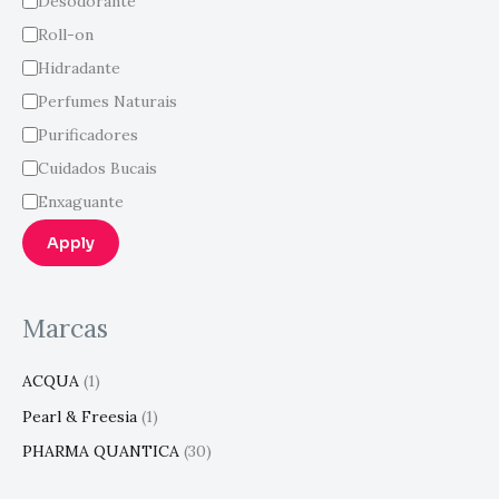
Desodorante
Roll-on
Hidradante
Perfumes Naturais
Purificadores
Cuidados Bucais
Enxaguante
Apply
Marcas
ACQUA
(1)
Pearl & Freesia
(1)
PHARMA QUANTICA
(30)