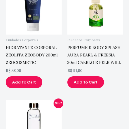
Cuidados Corporais
Cuidados Corporais
HIDRATANTE CORPORAL
PERFUME E BODY SPLASH
ZEOLITA ZEOBODY 200ml
AURA PEARL & FREESIA
ZEOCOSMETIC
30ml CABELO E PELE WILL
R$
58,00
R$
91,00
Add To Cart
Add To Cart
Original
Current
Sale!
price
price
was:
is:
R$ 1.180,00.
R$ 890,00.