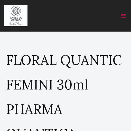
Skip
C
to
a
content
t
e
g
o
r
FLORAL QUANTIC
y
FEMINI 30ml
PHARMA