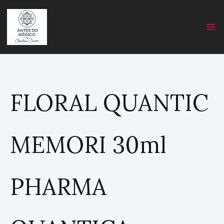
Skip
C
to
a
content
t
e
g
o
r
FLORAL QUANTIC
y
MEMORI 30ml
PHARMA