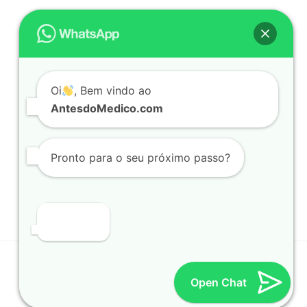
O PROGRAMA
A APRESENTADORA
EPISÓDIOS
Oi
, Bem vindo ao
PARTICIPAR
AntesdoMedico.com
PRÓXIMO PASSO
LOJA
Pronto para o seu próximo passo?
Youtube -@AntesdoMedico
Instagram @CharleneCicron
© 2026 ANTESDOMEDICO.COM | All Rights Reserved.
Open Chat
Powered by
INTELPRISE
- a generative artificial
intelligence (Ai) full-stack web development agency,