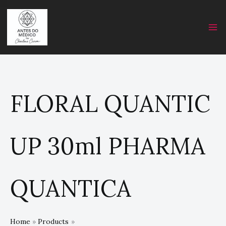
Skip
C
to
a
content
t
e
g
o
r
FLORAL QUANTIC
y
UP 30ml PHARMA
QUANTICA
Home
Products