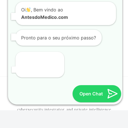
EPISÓDIOS
Oi
, Bem vindo ao
PARTICIPAR
AntesdoMedico.com
PRÓXIMO PASSO
LOJA
Pronto para o seu próximo passo?
Youtube -@AntesdoMedico
Instagram @CharleneCicron
© 2026 ANTESDOMEDICO.COM | All Rights Reserved.
Open Chat
Powered by
INTELPRISE
- a generative artificial
intelligence (Ai) full-stack web development agency,
cybersecurity integrator, and private intelligence
contractor for civilians and law enforcement agencies.