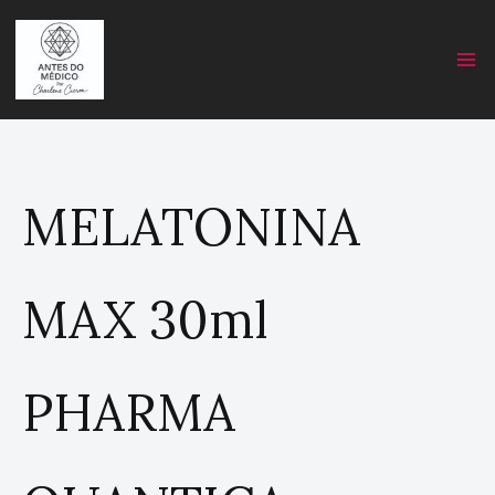
Skip
C
to
a
content
t
e
g
o
r
MELATONINA
y
MAX 30ml
PHARMA