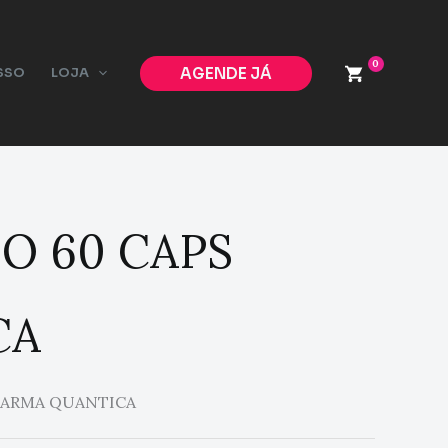
0
AGENDE JÁ
SSO
LOJA
O 60 CAPS
CA
HARMA QUANTICA