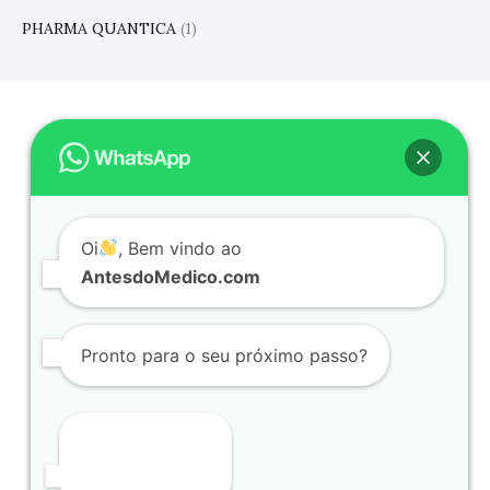
PHARMA QUANTICA
(1)
O PROGRAMA
A APRESENTADORA
EPISÓDIOS
Oi
, Bem vindo ao
PARTICIPAR
AntesdoMedico.com
PRÓXIMO PASSO
LOJA
Pronto para o seu próximo passo?
Youtube -@AntesdoMedico
Instagram @CharleneCicron