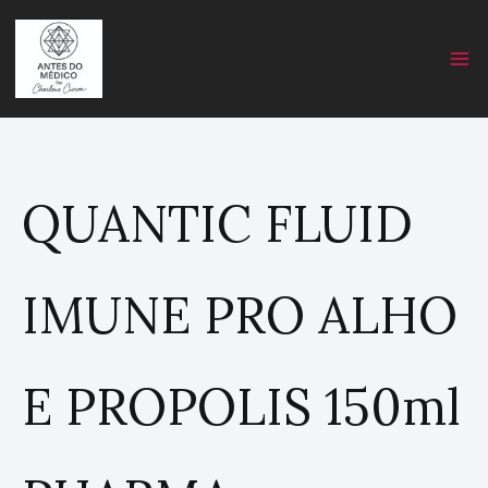
Skip
C
to
a
content
t
e
g
o
r
QUANTIC FLUID
y
IMUNE PRO ALHO
E PROPOLIS 150ml