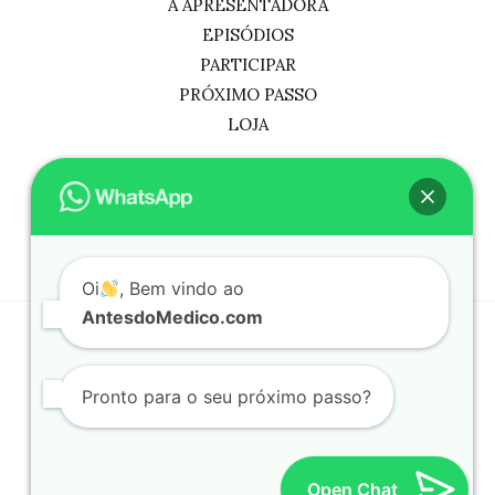
A APRESENTADORA
EPISÓDIOS
PARTICIPAR
PRÓXIMO PASSO
LOJA
Youtube -@AntesdoMedico
Instagram @CharleneCicron
Oi
, Bem vindo ao
AntesdoMedico.com
© 2026 ANTESDOMEDICO.COM | All Rights Reserved.
Pronto para o seu próximo passo?
Powered by
INTELPRISE
- a generative artificial
intelligence (Ai) full-stack web development agency,
cybersecurity integrator, and private intelligence
contractor for civilians and law enforcement agencies.
Open Chat