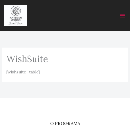
Skip
to
content
WishSuite
[wishsuite_table]
O PROGRAMA